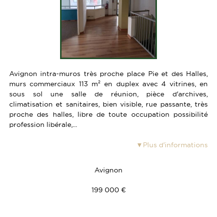
VENDRE UN BIEN
FONDS DE COMMERCE
ESTIMATION
TERRAINS
CALCULETTE
PARKING-GARAGE
INVESTISSEURS
Avignon intra-muros très proche place Pie et des Halles,
murs commerciaux 113 m² en duplex avec 4 vitrines, en
sous sol une salle de réunion, pièce d'archives,
climatisation et sanitaires, bien visible, rue passante, très
proche des halles, libre de toute occupation possibilité
profession libérale,...
Plus d'informations
Avignon
199 000 €