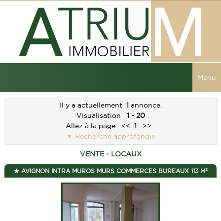
Menu
ACCUEIL
Il y a actuellement
1
annonce.
Visualisation
1 - 20
VENTES
Allez à la page:
<<
1
>>
Recherche approfondie
TOUTES LES VENTES
LOCATIONS
VENTE - LOCAUX
MAISONS
TOUTES LES LOCATIONS
RECHERCHER
AVIGNON INTRA MUROS MURS COMMERCES BUREAUX 113 M²
APPARTEMENTS
SERVICES
IMMEUBLES
ALERTE E-MAIL
CONTACT
LOCAUX